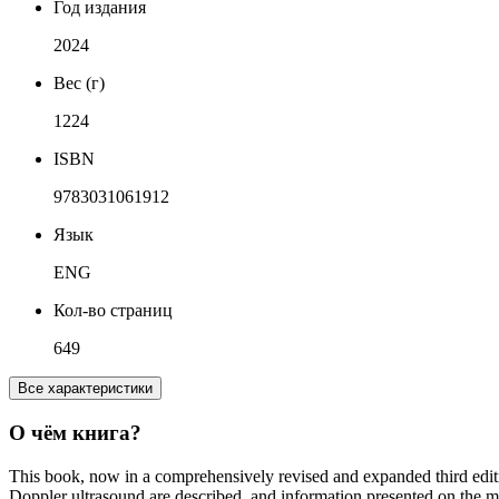
Год издания
2024
Вес (г)
1224
ISBN
9783031061912
Язык
ENG
Кол-во страниц
649
Все характеристики
О чём книга?
This book, now in a comprehensively revised and expanded third editio
Doppler ultrasound are described, and information presented on the mo