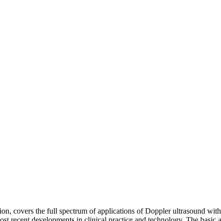
n, covers the full spectrum of applications of Doppler ultrasound with
st recent developments in clinical practice and technology. The basic a