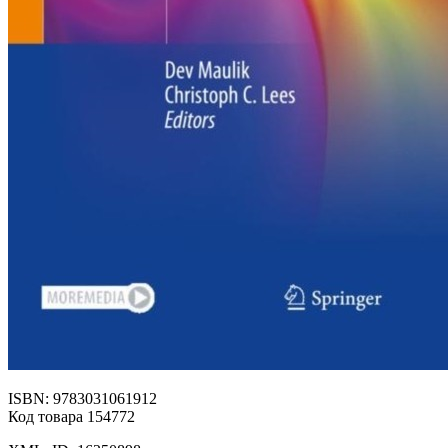
ISBN: 9783031061912
Код товара 154772