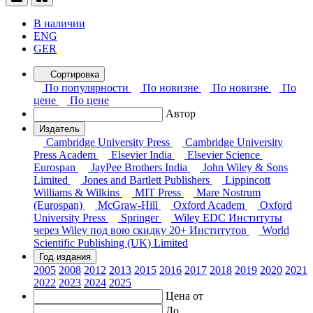
В наличии
ENG
GER
Сортировка
По популярности
По новизне
По новизне
По
цене
По цене
Автор
Издатель
Cambridge University Press
Cambridge University
Press Academ
Elsevier India
Elsevier Science
Eurospan
JayPee Brothers India
John Wiley & Sons
Limited
Jones and Bartlett Publishers
Lippincott
Williams & Wilkins
MIT Press
Mare Nostrum
(Eurospan)
McGraw-Hill
Oxford Academ
Oxford
University Press
Springer
Wiley EDC Институты
через Wiley под вою скидку 20+ Институтов
World
Scientific Publishing (UK) Limited
Год издания
2005
2008
2012
2013
2015
2016
2017
2018
2019
2020
2021
2022
2023
2024
2025
Цена от
До