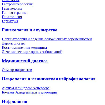
Гастроэнтерология
Гематология
Генная терапия
Гепатология
Гериатрия
Гинекология и акушерство
Перинатология и ведение осложнённых беременностей
Дерматология
Костномышечная медицина
Лечение респираторных заболеваний
Медицинский диагноз
Осмотр пациентов
Неврология и клиническая нейрофизиология
Аутизм и синдром Аспергера
Болезнь Альцгеймера и дименция
Нефрология