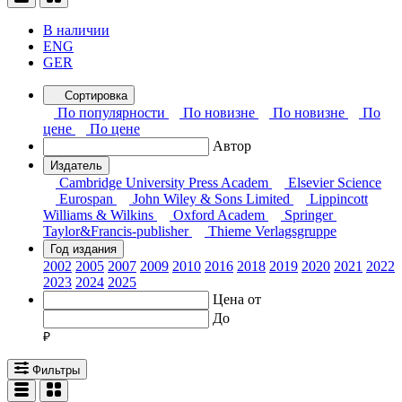
В наличии
ENG
GER
Сортировка
По популярности
По новизне
По новизне
По
цене
По цене
Автор
Издатель
Cambridge University Press Academ
Elsevier Science
Eurospan
John Wiley & Sons Limited
Lippincott
Williams & Wilkins
Oxford Academ
Springer
Taylor&Francis-publisher
Thieme Verlagsgruppe
Год издания
2002
2005
2007
2009
2010
2016
2018
2019
2020
2021
2022
2023
2024
2025
Цена от
До
Фильтры