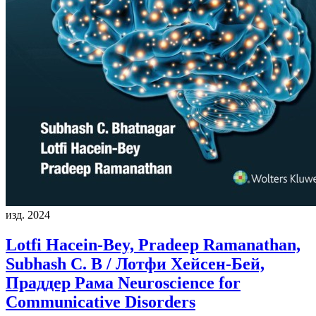
изд. 2024
Lotfi Hacein-Bey, Pradeep Ramanathan,
Subhash C. B / Лотфи Хейсен-Бей,
Праддер Рама
Neuroscience for
Communicative Disorders