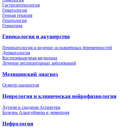
Гастроэнтерология
Гематология
Генная терапия
Гепатология
Гериатрия
Гинекология и акушерство
Перинатология и ведение осложнённых беременностей
Дерматология
Костномышечная медицина
Лечение респираторных заболеваний
Медицинский диагноз
Осмотр пациентов
Неврология и клиническая нейрофизиология
Аутизм и синдром Аспергера
Болезнь Альцгеймера и дименция
Нефрология