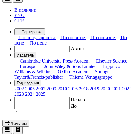
В наличии
ENG
GER
Сортировка
По популярности
По новизне
По новизне
По
цене
По цене
Автор
Издатель
Cambridge University Press Academ
Elsevier Science
Eurospan
John Wiley & Sons Limited
Lippincott
Williams & Wilkins
Oxford Academ
Springer
Taylor&Francis-publisher
Thieme Verlagsgruppe
Год издания
2002
2005
2007
2009
2010
2016
2018
2019
2020
2021
2022
2023
2024
2025
Цена от
До
Фильтры