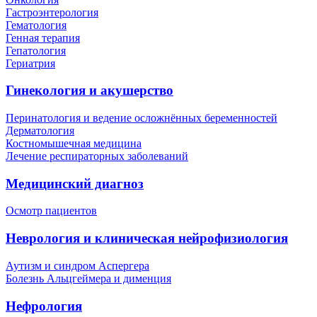
Гастроэнтерология
Гематология
Генная терапия
Гепатология
Гериатрия
Гинекология и акушерство
Перинатология и ведение осложнённых беременностей
Дерматология
Костномышечная медицина
Лечение респираторных заболеваний
Медицинский диагноз
Осмотр пациентов
Неврология и клиническая нейрофизиология
Аутизм и синдром Аспергера
Болезнь Альцгеймера и дименция
Нефрология