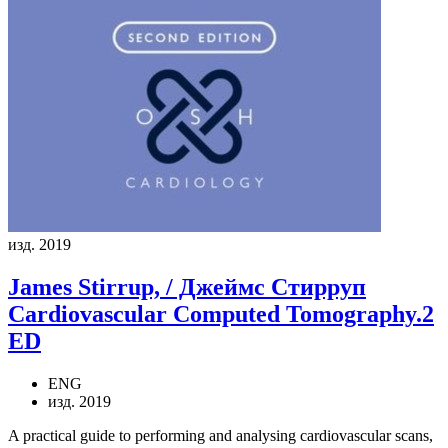
изд. 2019
James Stirrup, / Джеймс Стирруп
Cardiovascular Computed Tomography.2
ED
ENG
изд. 2019
A practical guide to performing and analysing cardiovascular scans,