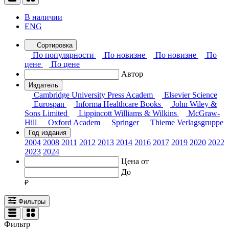
В наличии
ENG
Сортировка
По популярности
По новизне
По новизне
По
цене
По цене
Автор
Издатель
Cambridge University Press Academ
Elsevier Science
Eurospan
Informa Healthcare Books
John Wiley &
Sons Limited
Lippincott Williams & Wilkins
McGraw-
Hill
Oxford Academ
Springer
Thieme Verlagsgruppe
Год издания
2004
2008
2011
2012
2013
2014
2016
2017
2019
2020
2022
2023
2024
Цена от
До
Фильтры
Фильтр