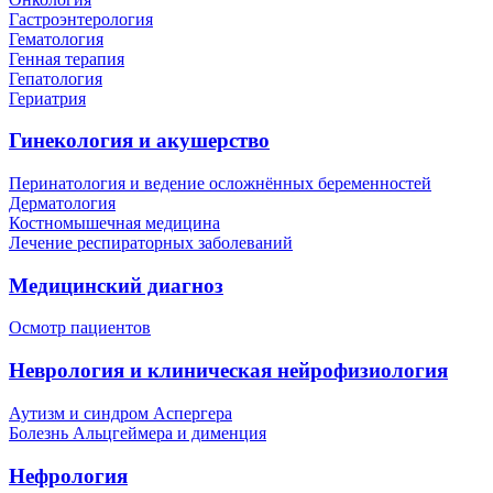
Гастроэнтерология
Гематология
Генная терапия
Гепатология
Гериатрия
Гинекология и акушерство
Перинатология и ведение осложнённых беременностей
Дерматология
Костномышечная медицина
Лечение респираторных заболеваний
Медицинский диагноз
Осмотр пациентов
Неврология и клиническая нейрофизиология
Аутизм и синдром Аспергера
Болезнь Альцгеймера и дименция
Нефрология