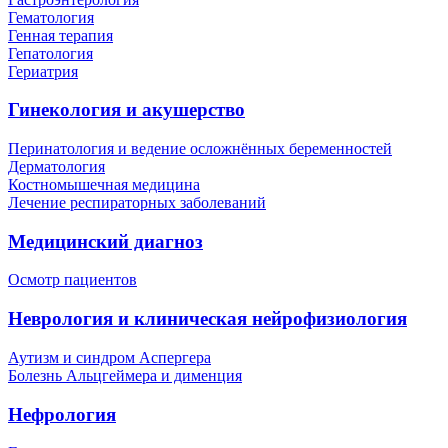
Гематология
Генная терапия
Гепатология
Гериатрия
Гинекология и акушерство
Перинатология и ведение осложнённых беременностей
Дерматология
Костномышечная медицина
Лечение респираторных заболеваний
Медицинский диагноз
Осмотр пациентов
Неврология и клиническая нейрофизиология
Аутизм и синдром Аспергера
Болезнь Альцгеймера и дименция
Нефрология