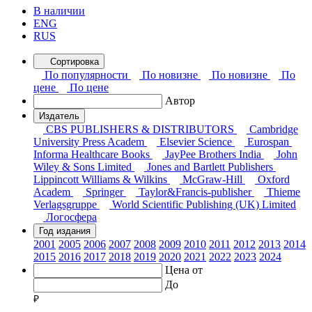
В наличии
ENG
RUS
Сортировка
По популярности
По новизне
По новизне
По
цене
По цене
Автор
Издатель
CBS PUBLISHERS & DISTRIBUTORS
Cambridge
University Press Academ
Elsevier Science
Eurospan
Informa Healthcare Books
JayPee Brothers India
John
Wiley & Sons Limited
Jones and Bartlett Publishers
Lippincott Williams & Wilkins
McGraw-Hill
Oxford
Academ
Springer
Taylor&Francis-publisher
Thieme
Verlagsgruppe
World Scientific Publishing (UK) Limited
Логосфера
Год издания
2001
2005
2006
2007
2008
2009
2010
2011
2012
2013
2014
2015
2016
2017
2018
2019
2020
2021
2022
2023
2024
Цена от
До