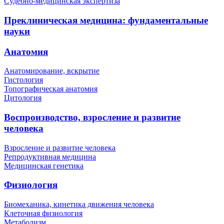
Судебно-медицинская экспертиза
Преклиническая медицина: фундаментальные
науки
Анатомия
Анатомирование, вскрытие
Гистология
Топографическая анатомия
Цитология
Воспроизводство, взросление и развитие
человека
Взросление и развитие человека
Репродуктивная медицина
Медицинская генетика
Физиология
Биомеханика, кинетика движения человека
Клеточная физиология
Метаболизм