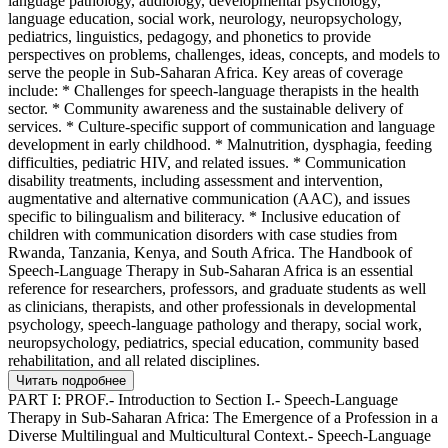
language pathology, audiology, developmental psychology,
language education, social work, neurology, neuropsychology,
pediatrics, linguistics, pedagogy, and phonetics to provide
perspectives on problems, challenges, ideas, concepts, and models to
serve the people in Sub-Saharan Africa. Key areas of coverage
include: * Challenges for speech-language therapists in the health
sector. * Community awareness and the sustainable delivery of
services. * Culture-specific support of communication and language
development in early childhood. * Malnutrition, dysphagia, feeding
difficulties, pediatric HIV, and related issues. * Communication
disability treatments, including assessment and intervention,
augmentative and alternative communication (AAC), and issues
specific to bilingualism and biliteracy. * Inclusive education of
children with communication disorders with case studies from
Rwanda, Tanzania, Kenya, and South Africa. The Handbook of
Speech-Language Therapy in Sub-Saharan Africa is an essential
reference for researchers, professors, and graduate students as well
as clinicians, therapists, and other professionals in developmental
psychology, speech-language pathology and therapy, social work,
neuropsychology, pediatrics, special education, community based
rehabilitation, and all related disciplines.
Читать подробнее
PART I: PROF.- Introduction to Section I.- Speech-Language
Therapy in Sub-Saharan Africa: The Emergence of a Profession in a
Diverse Multilingual and Multicultural Context.- Speech-Language