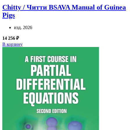
Chitty / Читти
BSAVA Manual of Guinea
Pigs
изд. 2026
14 256 ₽
В корзину