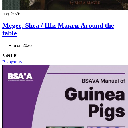
изд. 2026
Mcgee, Shea / Ши Макги
Around the
table
изд. 2026
5 491 ₽
В корзину