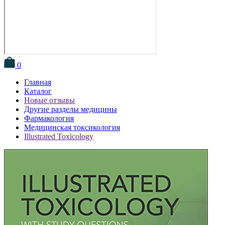
0
Главная
Каталог
Новые отзывы
Другие разделы медицины
Фармакология
Медицинская токсикология
Illustrated Toxicology