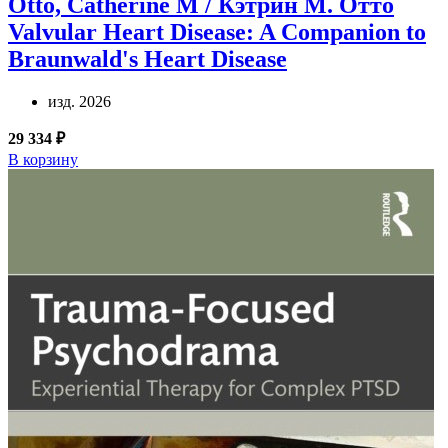
Otto, Catherine M / Кэтрин М. Отто
Valvular Heart Disease: A Companion to
Braunwald's Heart Disease
изд. 2026
29 334 ₽
В корзину