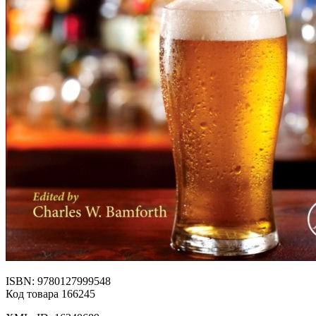
ISBN: 9780127999548
Код товара 166245