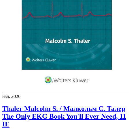
изд. 2026
Thaler Malcolm S. / Малкольм С. Талер
The Only EKG Book You'll Ever Need, 11
IE