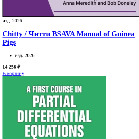
изд. 2026
Chitty / Читти
BSAVA Manual of Guinea
Pigs
изд. 2026
14 256 ₽
В корзину