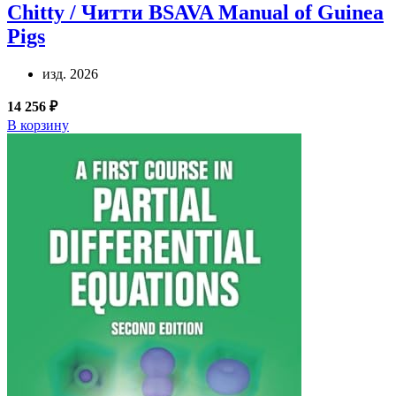
Chitty / Читти
BSAVA Manual of Guinea
Pigs
изд. 2026
14 256 ₽
В корзину