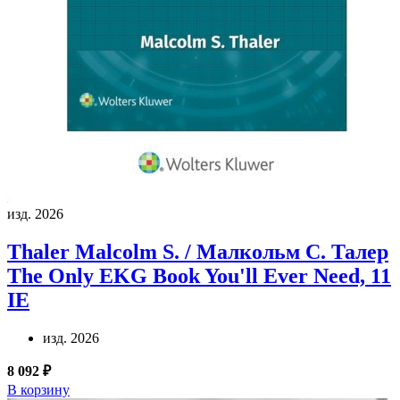
изд. 2026
Thaler Malcolm S. / Малкольм С. Талер
The Only EKG Book You'll Ever Need, 11
IE
изд. 2026
8 092 ₽
В корзину