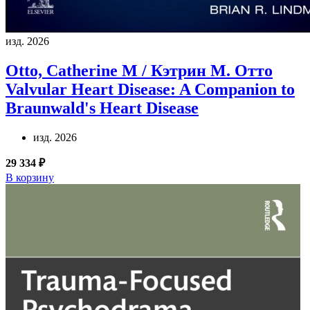
изд. 2026
Otto, Catherine M / Кэтрин М. Отто
Valvular Heart Disease: A Companion to
Braunwald's Heart Disease
изд. 2026
29 334 ₽
В корзину