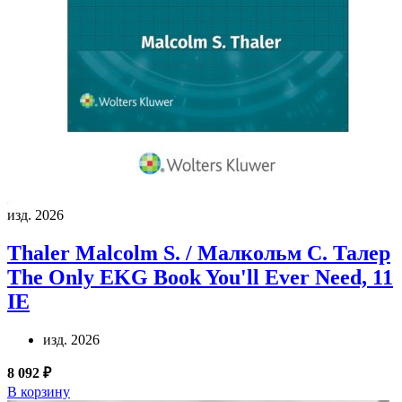
изд. 2026
Thaler Malcolm S. / Малкольм С. Талер
The Only EKG Book You'll Ever Need, 11
IE
изд. 2026
8 092 ₽
В корзину