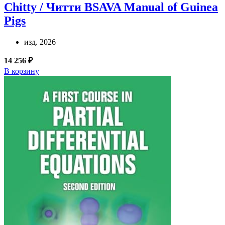
Chitty / Читти
BSAVA Manual of Guinea
Pigs
изд. 2026
14 256 ₽
В корзину