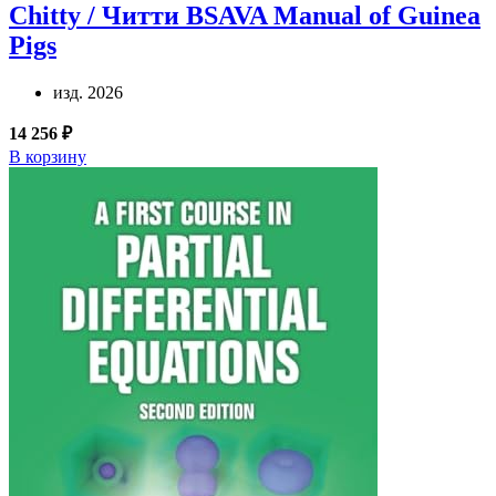
Chitty / Читти
BSAVA Manual of Guinea
Pigs
изд. 2026
14 256 ₽
В корзину