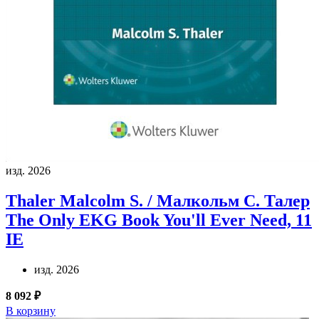
изд. 2026
Thaler Malcolm S. / Малкольм С. Талер
The Only EKG Book You'll Ever Need, 11
IE
изд. 2026
8 092 ₽
В корзину