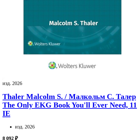
изд. 2026
Thaler Malcolm S. / Малкольм С. Талер
The Only EKG Book You'll Ever Need, 11
IE
изд. 2026
8 092 ₽