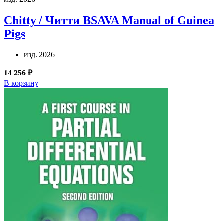
Chitty / Читти
BSAVA Manual of Guinea
Pigs
изд. 2026
14 256 ₽
В корзину