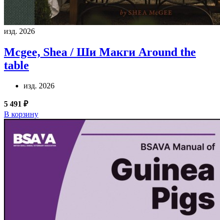
изд. 2026
Mcgee, Shea / Ши Макги
Around the
table
изд. 2026
5 491 ₽
В корзину