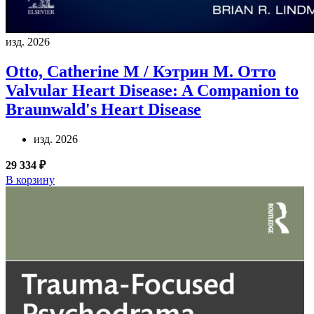
изд. 2026
Otto, Catherine M / Кэтрин М. Отто
Valvular Heart Disease: A Companion to
Braunwald's Heart Disease
изд. 2026
29 334 ₽
В корзину