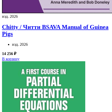
изд. 2026
Chitty / Читти
BSAVA Manual of Guinea
Pigs
изд. 2026
14 256 ₽
В корзину