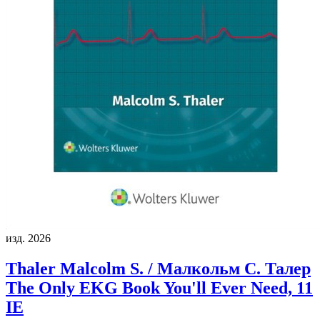
изд. 2026
Thaler Malcolm S. / Малкольм С. Талер
The Only EKG Book You'll Ever Need, 11
IE