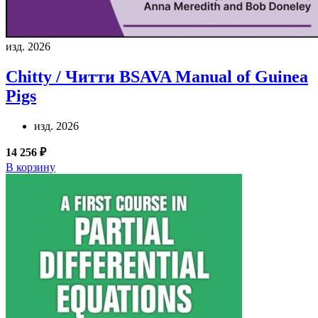
изд. 2026
Chitty / Читти
BSAVA Manual of Guinea
Pigs
изд. 2026
14 256 ₽
В корзину