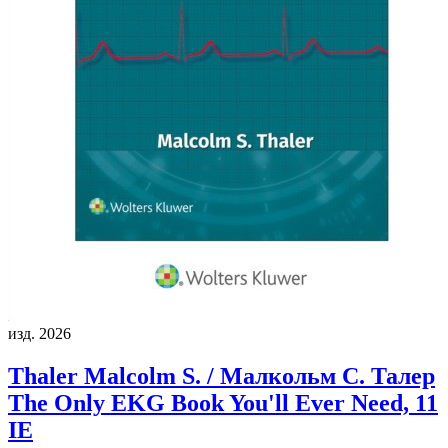
изд. 2026
Thaler Malcolm S. / Малкольм С. Талер
The Only EKG Book You'll Ever Need, 11
IE