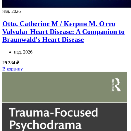
изд. 2026
Otto, Catherine M / Кэтрин М. Отто
Valvular Heart Disease: A Companion to
Braunwald's Heart Disease
изд. 2026
29 334 ₽
В корзину