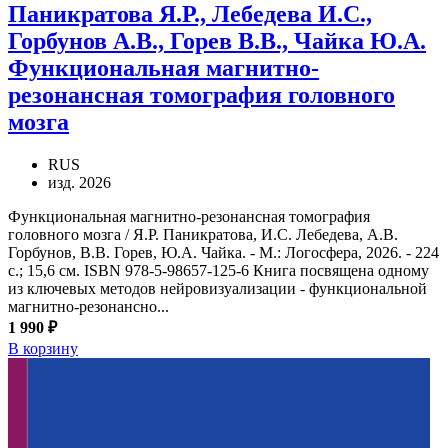
Паникратова Я.Р., Лебедева И.С.,
Горбунов А.В., Горев В.В., Чайка Ю.А.
Функциональная магнитно-
резонансная томография головного
мозга
RUS
изд. 2026
Функциональная магнитно-резонансная томография
головного мозга / Я.Р. Паникратова, И.С. Лебедева, А.В.
Горбунов, В.В. Горев, Ю.А. Чайка. - М.: Логосфера, 2026. - 224
с.; 15,6 см. ISBN 978-5-98657-125-6 Книга посвящена одному
из ключевых методов нейровизуализации - функциональной
магнитно-резонансно...
1 990 ₽
В корзину