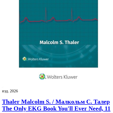
изд. 2026
Thaler Malcolm S. / Малкольм С. Талер
The Only EKG Book You'll Ever Need, 11