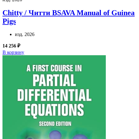
Chitty / Читти
BSAVA Manual of Guinea
Pigs
изд. 2026
14 256 ₽
В корзину