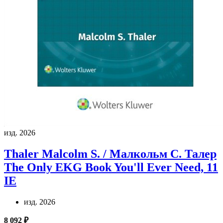
изд. 2026
Thaler Malcolm S. / Малкольм С. Талер
The Only EKG Book You'll Ever Need, 11
IE
изд. 2026
8 092 ₽