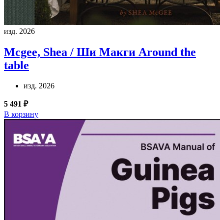
изд. 2026
Mcgee, Shea / Ши Макги
Around the
table
изд. 2026
5 491 ₽
В корзину