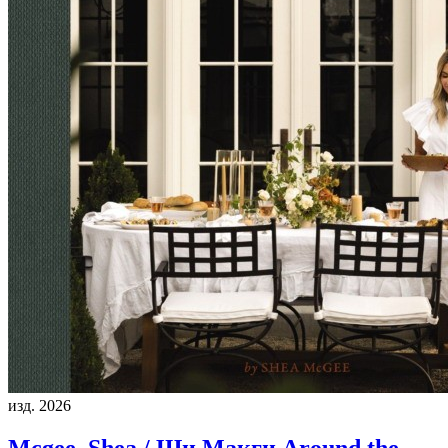
изд. 2026
Mcgee, Shea / Ши Макги
Around the