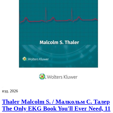
изд. 2026
Thaler Malcolm S. / Малкольм С. Талер
The Only EKG Book You'll Ever Need, 11