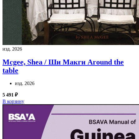
изд. 2026
Mcgee, Shea / Ши Макги
Around the
table
изд. 2026
5 491 ₽
В корзину