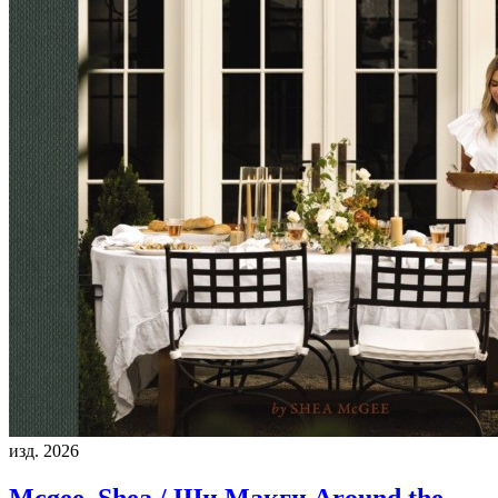
изд. 2026
Mcgee, Shea / Ши Макги
Around the