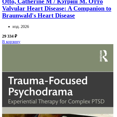
Otto, Catherine M / Кэтрин М. Отто
Valvular Heart Disease: A Companion to
Braunwald's Heart Disease
изд. 2026
29 334 ₽
В корзину