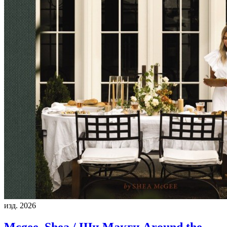
изд. 2026
Mcgee, Shea / Ши Макги
Around the