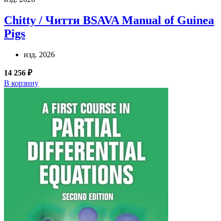
Chitty / Читти
BSAVA Manual of Guinea
Pigs
изд. 2026
14 256 ₽
В корзину