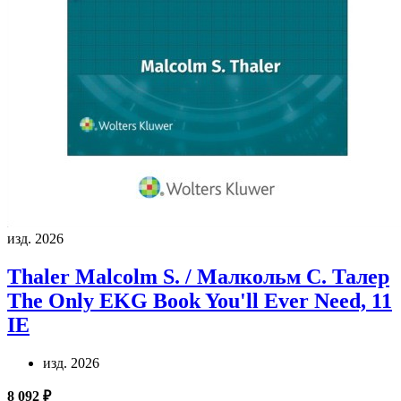
изд. 2026
Thaler Malcolm S. / Малкольм С. Талер
The Only EKG Book You'll Ever Need, 11
IE
изд. 2026
8 092 ₽