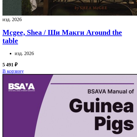
изд. 2026
Mcgee, Shea / Ши Макги
Around the
table
изд. 2026
5 491 ₽
В корзину