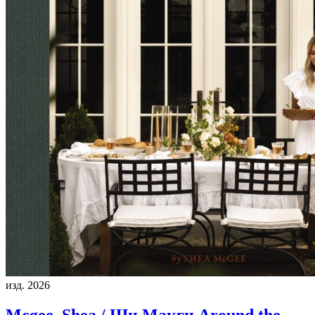
изд. 2026
Mcgee, Shea / Ши Макги
Around the