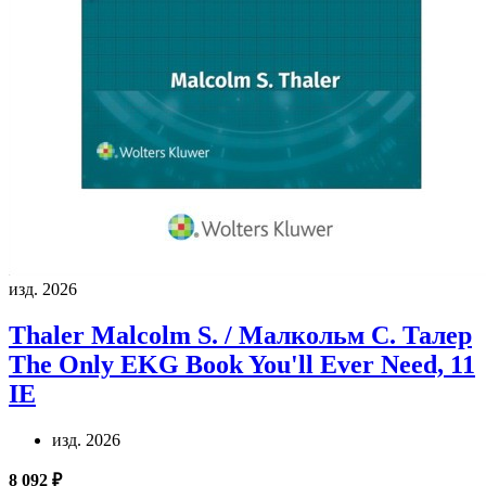
изд. 2026
Thaler Malcolm S. / Малкольм С. Талер
The Only EKG Book You'll Ever Need, 11
IE
изд. 2026
8 092 ₽