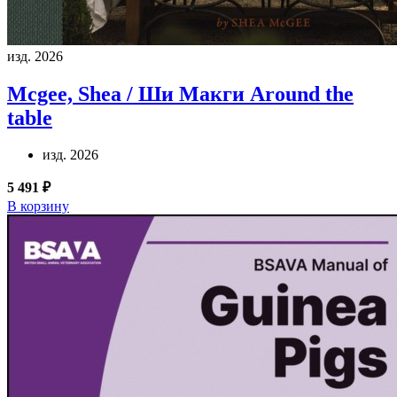
изд. 2026
Mcgee, Shea / Ши Макги
Around the
table
изд. 2026
5 491 ₽
В корзину