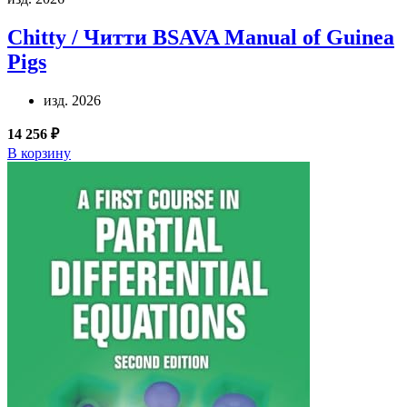
Chitty / Читти
BSAVA Manual of Guinea
Pigs
изд. 2026
14 256 ₽
В корзину