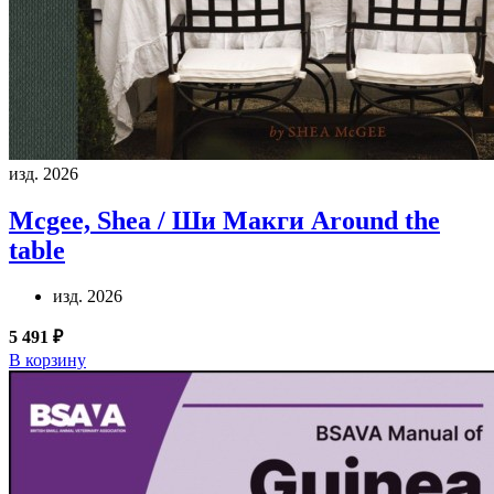
изд. 2026
Mcgee, Shea / Ши Макги
Around the
table
изд. 2026
5 491 ₽
В корзину