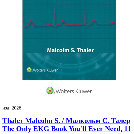
изд. 2026
Thaler Malcolm S. / Малкольм С. Талер
The Only EKG Book You'll Ever Need, 11