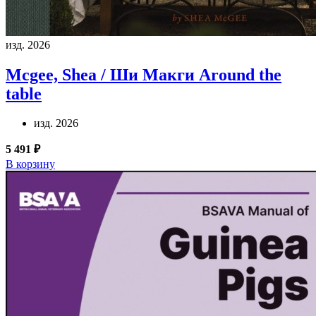
изд. 2026
Mcgee, Shea / Ши Макги
Around the
table
изд. 2026
5 491 ₽
В корзину