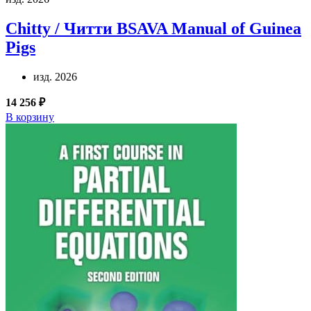
Chitty / Читти
BSAVA Manual of Guinea
Pigs
изд. 2026
14 256 ₽
В корзину