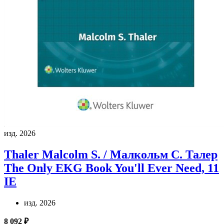
изд. 2026
Thaler Malcolm S. / Малкольм С. Талер
The Only EKG Book You'll Ever Need, 11
IE
изд. 2026
8 092 ₽