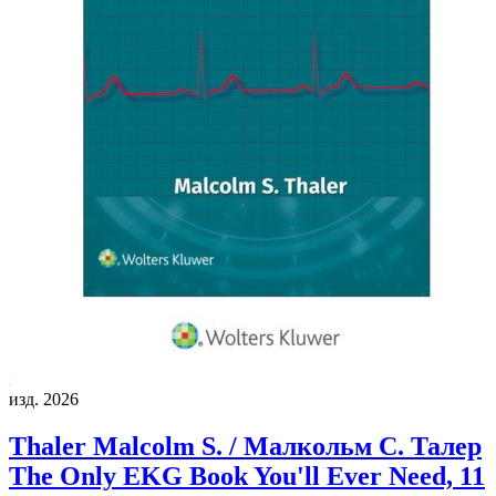
изд. 2026
Thaler Malcolm S. / Малкольм С. Талер
The Only EKG Book You'll Ever Need, 11