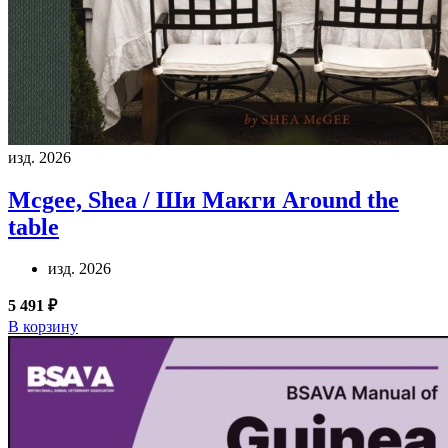
изд. 2026
Mcgee, Shea / Ши Макги
Around the
table
изд. 2026
5 491 ₽
В корзину