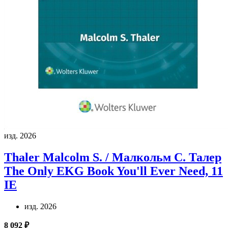
изд. 2026
Thaler Malcolm S. / Малкольм С. Талер
The Only EKG Book You'll Ever Need, 11
IE
изд. 2026
8 092 ₽