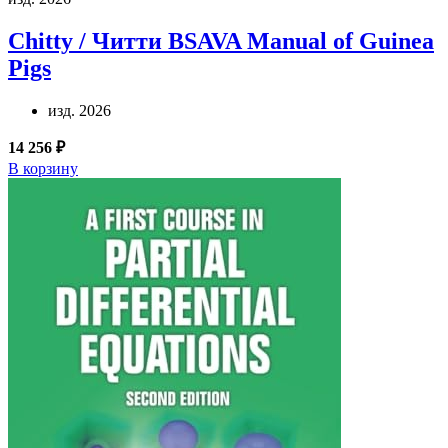
Chitty / Читти
BSAVA Manual of Guinea
Pigs
изд. 2026
14 256 ₽
В корзину