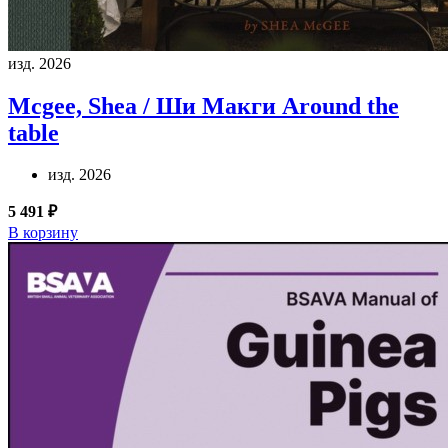
изд. 2026
Mcgee, Shea / Ши Макги
Around the
table
изд. 2026
5 491 ₽
В корзину