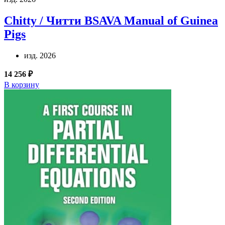
Chitty / Читти
BSAVA Manual of Guinea
Pigs
изд. 2026
14 256 ₽
В корзину