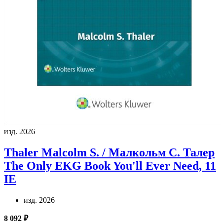
изд. 2026
Thaler Malcolm S. / Малкольм С. Талер
The Only EKG Book You'll Ever Need, 11
IE
изд. 2026
8 092 ₽