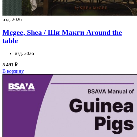
изд. 2026
Mcgee, Shea / Ши Макги
Around the
table
изд. 2026
5 491 ₽
В корзину