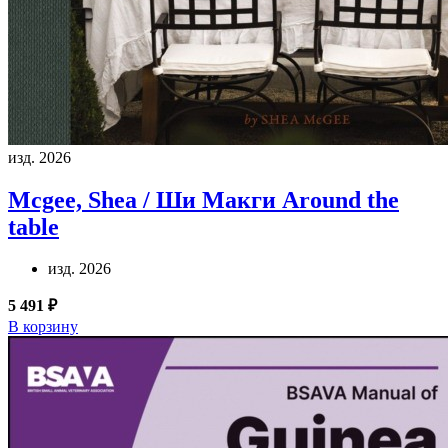
изд. 2026
Mcgee, Shea / Ши Макги
Around the
table
изд. 2026
5 491 ₽
В корзину