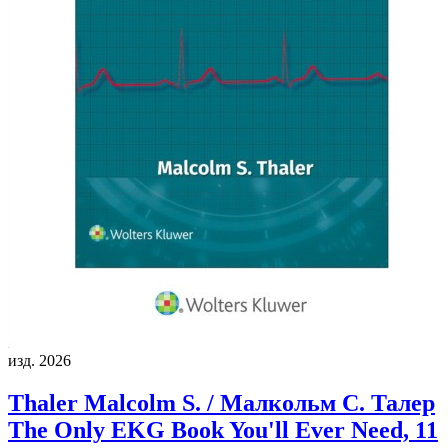
изд. 2026
Thaler Malcolm S. / Малкольм С. Талер
The Only EKG Book You'll Ever Need, 11