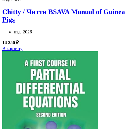
Chitty / Читти
BSAVA Manual of Guinea
Pigs
изд. 2026
14 256 ₽
В корзину