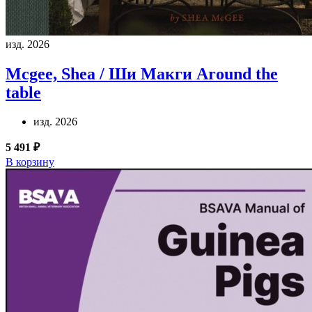
изд. 2026
Mcgee, Shea / Ши Макги
Around the
table
изд. 2026
5 491 ₽
В корзину