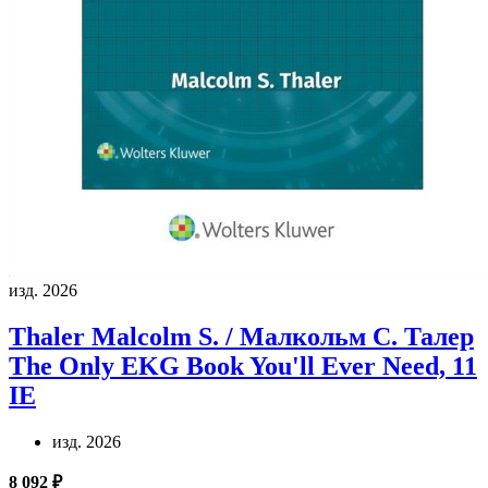
изд. 2026
Thaler Malcolm S. / Малкольм С. Талер
The Only EKG Book You'll Ever Need, 11
IE
изд. 2026
8 092 ₽