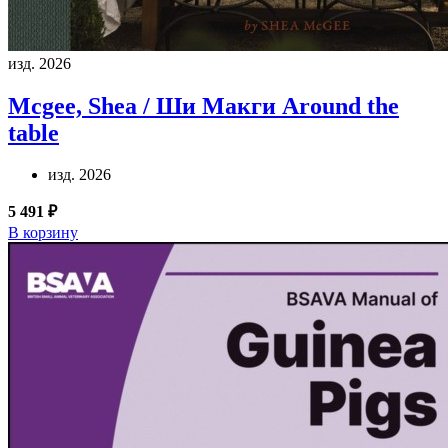
изд. 2026
Mcgee, Shea / Ши Макги
Around the
table
изд. 2026
5 491 ₽
В корзину