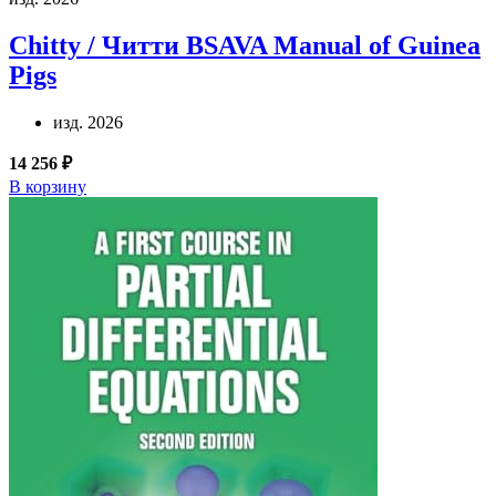
Chitty / Читти
BSAVA Manual of Guinea
Pigs
изд. 2026
14 256 ₽
В корзину