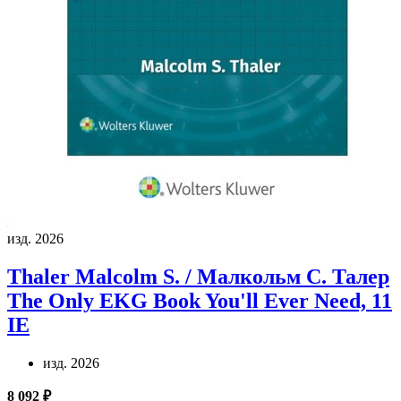
изд. 2026
Thaler Malcolm S. / Малкольм С. Талер
The Only EKG Book You'll Ever Need, 11
IE
изд. 2026
8 092 ₽