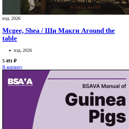
изд. 2026
Mcgee, Shea / Ши Макги
Around the
table
изд. 2026
5 491 ₽
В корзину