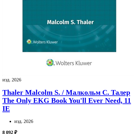
изд. 2026
Thaler Malcolm S. / Малкольм С. Талер
The Only EKG Book You'll Ever Need, 11
IE
изд. 2026
8 092 ₽