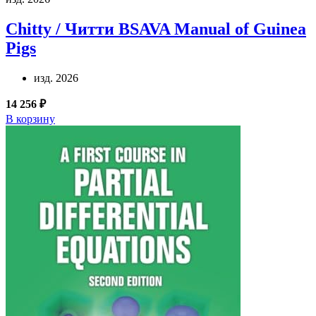
Chitty / Читти
BSAVA Manual of Guinea
Pigs
изд. 2026
14 256 ₽
В корзину