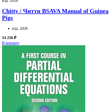
изд. 2026
Chitty / Читти
BSAVA Manual of Guinea
Pigs
изд. 2026
14 256 ₽
В корзину