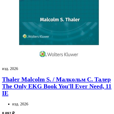
изд. 2026
Thaler Malcolm S. / Малкольм С. Талер
The Only EKG Book You'll Ever Need, 11
IE
изд. 2026
8 092 ₽