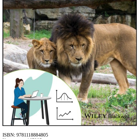
ISBN: 9781118884805