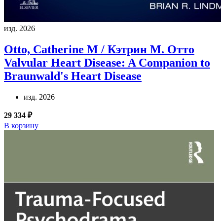
изд. 2026
Otto, Catherine M / Кэтрин М. Отто
Valvular Heart Disease: A Companion to
Braunwald's Heart Disease
изд. 2026
29 334 ₽
В корзину