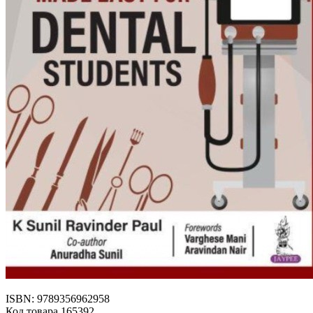
ISBN: 9789356962958
Код товара 165392