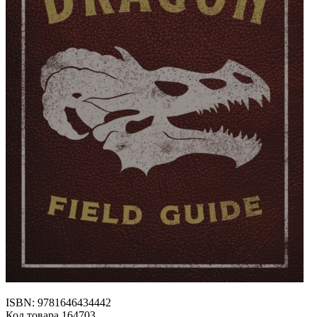
ISBN: 9781646434442
Код товара 164703