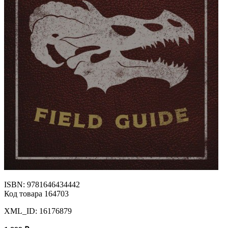
ISBN: 9781646434442
Код товара 164703
XML_ID: 16176879