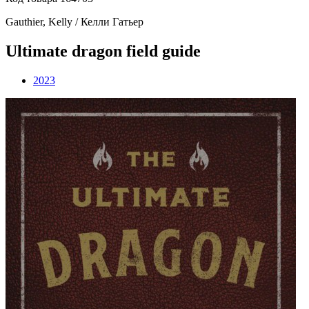
Gauthier, Kelly / Келли Гатьер
Ultimate dragon field guide
2023