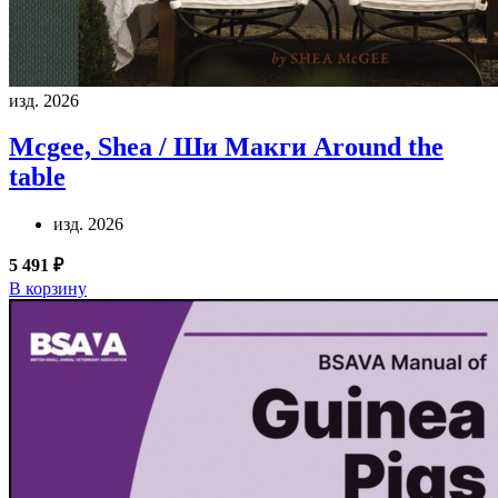
изд. 2026
Mcgee, Shea / Ши Макги
Around the
table
изд. 2026
5 491 ₽
В корзину