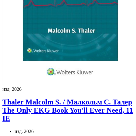
изд. 2026
Thaler Malcolm S. / Малкольм С. Талер
The Only EKG Book You'll Ever Need, 11
IE
изд. 2026