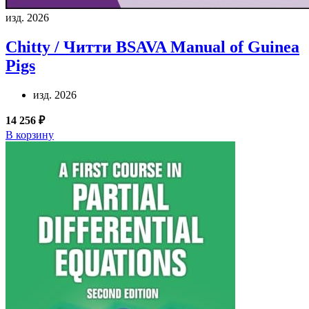
изд. 2026
Chitty / Читти
BSAVA Manual of Guinea
Pigs
изд. 2026
14 256 ₽
В корзину