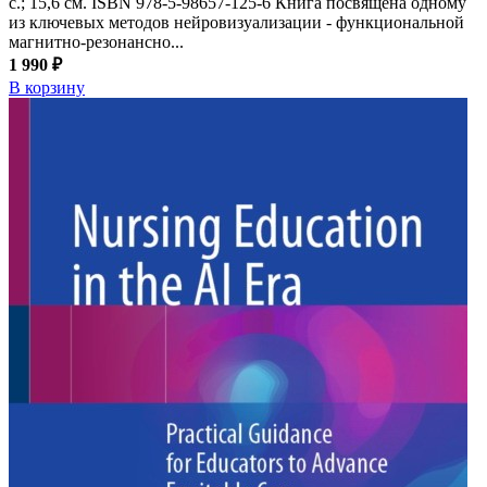
с.; 15,6 см. ISBN 978-5-98657-125-6 Книга посвящена одному
из ключевых методов нейровизуализации - функциональной
магнитно-резонансно...
1 990 ₽
В корзину