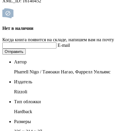
XML_ID: 16140452
Нет в наличии
Когда книга появится на складе, напишем вам на почту
E-mail
Отправить
Автор
Pharrell Nigo / Тамоаки Нагао, Фаррелл Уильямс
Издатель
Rizzoli
Тип обложки
Hardback
Размеры