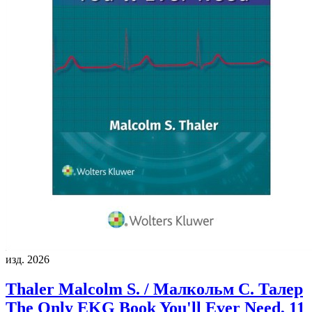
изд. 2026
Thaler Malcolm S. / Малкольм С. Талер
The Only EKG Book You'll Ever Need, 11