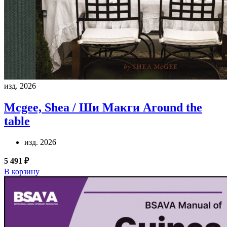
изд. 2026
Mcgee, Shea / Ши Макги
Around the
table
изд. 2026
5 491 ₽
В корзину