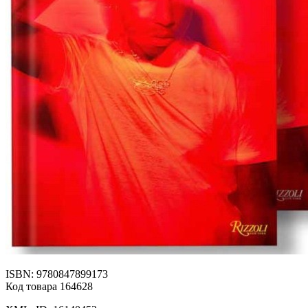
ISBN: 9780847899173
Код товара 164628