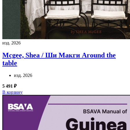
изд. 2026
Mcgee, Shea / Ши Макги
Around the
table
изд. 2026
5 491 ₽
В корзину