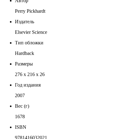
Автор
Perry Pickhardt
Издатель
Elsevier Science
Тип обложки
Hardback
Размеры
276 x 216 x 26
Год издания
2007
Вес (г)
1678
ISBN
9781416032021