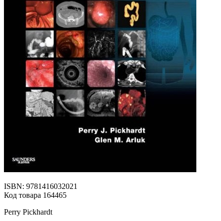
ISBN: 9781416032021
Код товара 164465
Perry Pickhardt