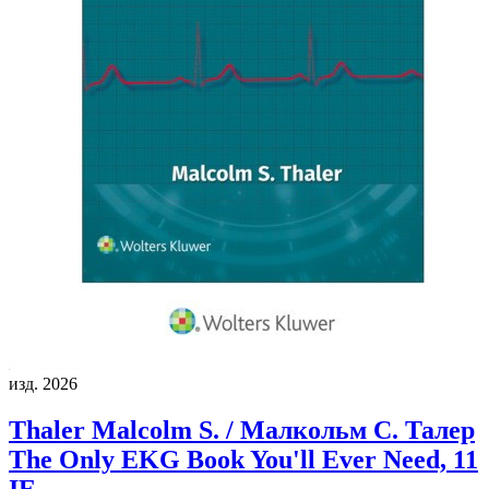
изд. 2026
Thaler Malcolm S. / Малкольм С. Талер
The Only EKG Book You'll Ever Need, 11
IE