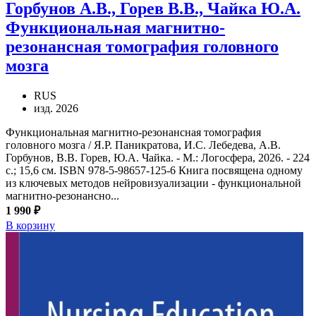
Горбунов А.В., Горев В.В., Чайка Ю.А.
Функциональная магнитно-
резонансная томография головного
мозга
RUS
изд. 2026
Функциональная магнитно-резонансная томография
головного мозга / Я.Р. Паникратова, И.С. Лебедева, А.В.
Горбунов, В.В. Горев, Ю.А. Чайка. - М.: Логосфера, 2026. - 224
с.; 15,6 см. ISBN 978-5-98657-125-6 Книга посвящена одному
из ключевых методов нейровизуализации - функциональной
магнитно-резонансно...
1 990 ₽
В корзину