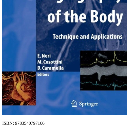
ISBN: 9783540797166