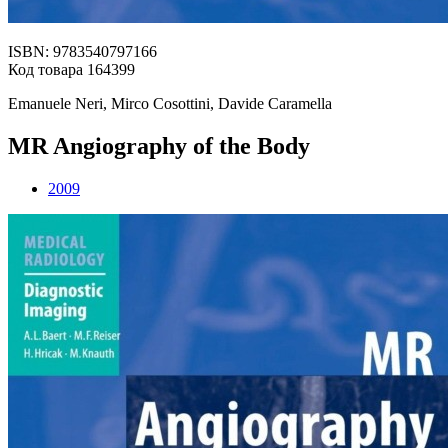
ISBN: 9783540797166
Код товара 164399
Emanuele Neri, Mirco Cosottini, Davide Caramella
MR Angiography of the Body
2009