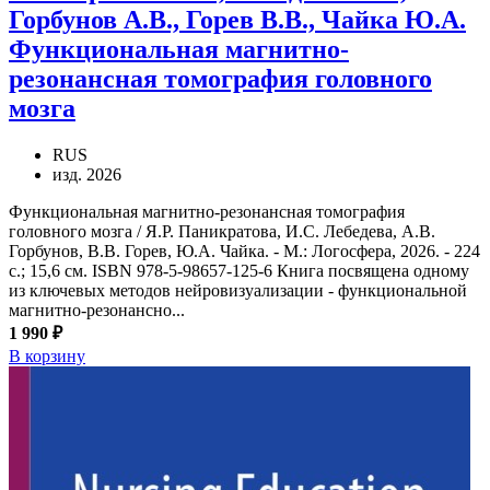
Горбунов А.В., Горев В.В., Чайка Ю.А.
Функциональная магнитно-
резонансная томография головного
мозга
RUS
изд. 2026
Функциональная магнитно-резонансная томография
головного мозга / Я.Р. Паникратова, И.С. Лебедева, А.В.
Горбунов, В.В. Горев, Ю.А. Чайка. - М.: Логосфера, 2026. - 224
с.; 15,6 см. ISBN 978-5-98657-125-6 Книга посвящена одному
из ключевых методов нейровизуализации - функциональной
магнитно-резонансно...
1 990 ₽
В корзину