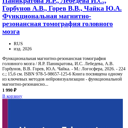
Паникратова Я.Р., Лебедева И.С.,
Горбунов А.В., Горев В.В., Чайка Ю.А.
Функциональная магнитно-
резонансная томография головного
мозга
RUS
изд. 2026
Функциональная магнитно-резонансная томография
головного мозга / Я.Р. Паникратова, И.С. Лебедева, А.В.
Горбунов, В.В. Горев, Ю.А. Чайка. - М.: Логосфера, 2026. - 224
с.; 15,6 см. ISBN 978-5-98657-125-6 Книга посвящена одному
из ключевых методов нейровизуализации - функциональной
магнитно-резонансно...
1 990 ₽
В корзину