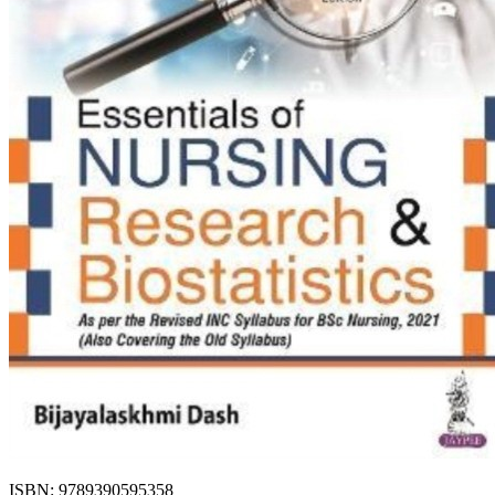
ISBN: 9789390595358