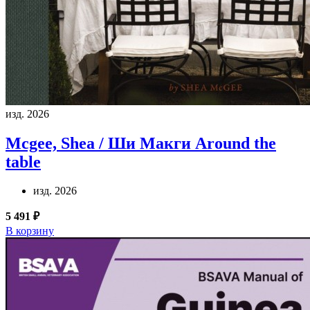
изд. 2026
Mcgee, Shea / Ши Макги
Around the
table
изд. 2026
5 491 ₽
В корзину