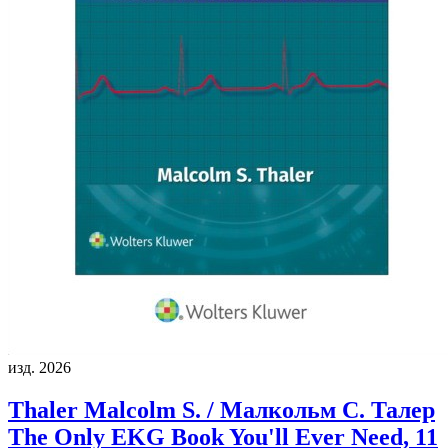
изд. 2026
Thaler Malcolm S. / Малкольм С. Талер
The Only EKG Book You'll Ever Need, 11